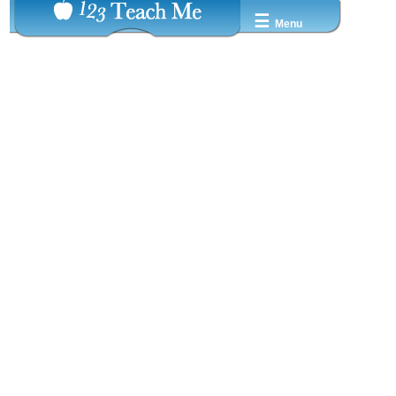
☰
Menu