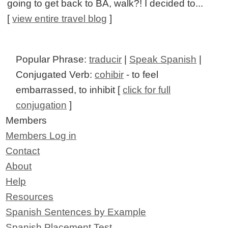
going to get back to BA, walk?! I decided to...
[
view entire travel blog
]
Popular Phrase:
traducir
|
Speak Spanish
|
Conjugated Verb:
cohibir
- to feel
embarrassed, to inhibit [
click for full
conjugation
]
Members
Members Log in
Contact
About
Help
Resources
Spanish Sentences by Example
Spanish Placement Test