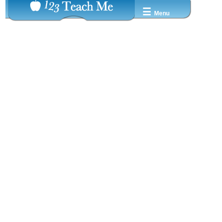
☰
Menu