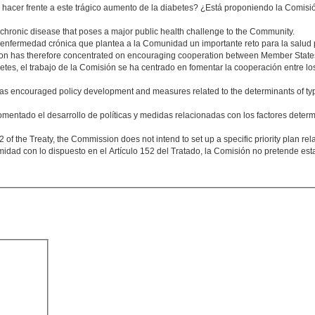
acer frente a este trágico aumento de la diabetes? ¿Está proponiendo la Comisi
chronic disease that poses a major public health challenge to the Community.
enfermedad crónica que plantea a la Comunidad un importante reto para la salud 
ion has therefore concentrated on encouraging cooperation between Member State
abetes, el trabajo de la Comisión se ha centrado en fomentar la cooperación entre
encouraged policy development and measures related to the determinants of type 
mentado el desarrollo de políticas y medidas relacionadas con los factores determin
52 of the Treaty, the Commission does not intend to set up a specific priority plan rel
idad con lo dispuesto en el Artículo 152 del Tratado, la Comisión no pretende est