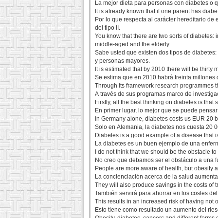
La mejor dieta para personas con diabetes o q
It is already known that if one parent has diabe
Por lo que respecta al carácter hereditario de
del tipo II.
You know that there are two sorts of diabetes:
middle-aged and the elderly.
Sabe usted que existen dos tipos de diabetes: 
y personas mayores.
It is estimated that by 2010 there will be thirty
Se estima que en 2010 habrá treinta millones
Through its framework research programmes th
A través de sus programas marco de investigac
Firstly, all the best thinking on diabetes is tha
En primer lugar, lo mejor que se puede pensar 
In Germany alone, diabetes costs us EUR 20 bil
Solo en Alemania, la diabetes nos cuesta 20 
Diabetes is a good example of a disease that i
La diabetes es un buen ejemplo de una enferme
I do not think that we should be the obstacle to
No creo que debamos ser el obstáculo a una fu
People are more aware of health, but obesity a
La concienciación acerca de la salud aumenta y
They will also produce savings in the costs of
También servirá para ahorrar en los costes de
This results in an increased risk of having not 
Esto tiene como resultado un aumento del ries