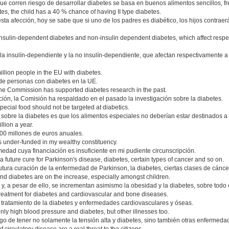
ue corren riesgo de desarrollar diabetes se basa en buenos alimentos sencillos, f
tes, the child has a 40 % chance of having II type diabetes.
 esta afección, hoy se sabe que si uno de los padres es diabético, los hijos contra
 insulin-dependent diabetes and non-insulin dependent diabetes, which affect respec
la insulín-dependiente y la no insulín-dependiente, que afectan respectivamente a
 million people in the EU with diabetes.
 de personas con diabetes en la UE.
e Commission has supported diabetes research in the past.
ión, la Comisión ha respaldado en el pasado la investigación sobre la diabetes.
t special food should not be targeted at diabetics.
sobre la diabetes es que los alimentos especiales no deberían estar destinados a 
lion a year.
000 millones de euros anuales.
s under-funded in my wealthy constituency.
dad cuya financiación es insuficiente en mi pudiente circunscripción.
 a future cure for Parkinson's disease, diabetes, certain types of cancer and so on.
tura curación de la enfermedad de Parkinson, la diabetes, ciertas clases de cánc
nd diabetes are on the increase, especially amongst children.
, a pesar de ello, se incrementan asimismo la obesidad y la diabetes, sobre todo e
 treatment for diabetes and cardiovascular and bone diseases.
l tratamiento de la diabetes y enfermedades cardiovasculares y óseas.
only high blood pressure and diabetes, but other illnesses too.
go de tener no solamente la tensión alta y diabetes, sino también otras enfermeda