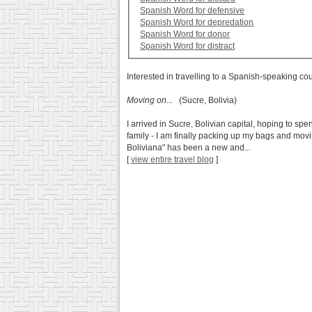
Spanish Word for defensive
Spanish Word for depredation
Spanish Word for donor
Spanish Word for distract
Interested in travelling to a Spanish-speaking co
Moving on...
(Sucre, Bolivia)
I arrived in Sucre, Bolivian capital, hoping to sp
family - I am finally packing up my bags and mov
Boliviana" has been a new and...
[
view entire travel blog
]