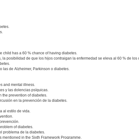
betes.
s.
the child has a 60 % chance of having diabetes.
la posibilidad de que los hijos contraigan la enfermedad se eleva al 60 % de los 
betes.
las de Alzheimer, Parkinson o diabetes.
s and mental illness.
s y las dolencias psíquicas.
on the prevention of diabetes.
rcusión en la prevención de la diabetes.
 al estilo de vida.
evention.
 prevención.
 problem of diabetes.
l problema de la diabetes.
s was mentioned in the Sixth Framework Programme.