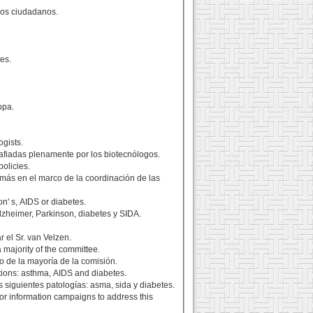
 los ciudadanos.
es.
opa.
ogists.
safiadas plenamente por los biotecnólogos.
policies.
n más en el marco de la coordinación de las
on' s, AIDS or diabetes.
lzheimer, Parkinson, diabetes y SIDA.
 el Sr. van Velzen.
 majority of the committee.
o de la mayoría de la comisión.
itions: asthma, AIDS and diabetes.
 siguientes patologías: asma, sida y diabetes.
or information campaigns to address this