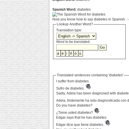
Spanish Word:
diabetes
Now you know how to say diabetes in Spanish. :-
Lookup Another Word?
Translation type:
Word to be translated:
Translated sentences containing 'diabetes'
I suffer from diabetes.
Sufro de diabetes.
Sadly, Adela has been diagnosed with diabete
Adela, tristemente ha sido diagnosticada con 
Do you have diabetes?
¿Tiene usted diabetes?
Edgar says that he has diabetes.
Edgar dice que tiene diabetes.