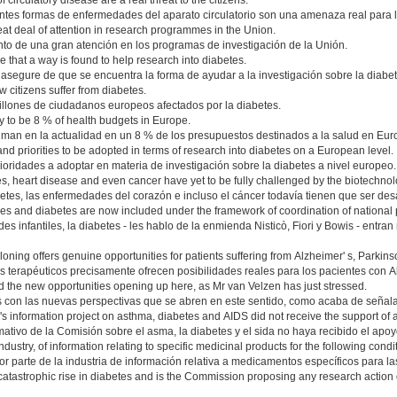
 circulatory disease are a real threat to the citizens.
erentes formas de enfermedades del aparato circulatorio son una amenaza real para
eat deal of attention in research programmes in the Union.
anto de una gran atención en los programas de investigación de la Unión.
 that a way is found to help research into diabetes.
segure de que se encuentra la forma de ayudar a la investigación sobre la diabet
ow citizens suffer from diabetes.
illones de ciudadanos europeos afectados por la diabetes.
ay to be 8 % of health budgets in Europe.
iman en la actualidad en un 8 % de los presupuestos destinados a la salud en Eur
s and priorities to be adopted in terms of research into diabetes on a European level.
 prioridades a adoptar en materia de investigación sobre la diabetes a nivel europeo.
es, heart disease and even cancer have yet to be fully challenged by the biotechnol
betes, las enfermedades del corazón e incluso el cáncer todavía tienen que ser de
ases and diabetes are now included under the framework of coordination of national 
s infantiles, la diabetes - les hablo de la enmienda Nisticò, Fiori y Bowis - entra
loning offers genuine opportunities for patients suffering from Alzheimer' s, Parkins
 terapéuticos precisamente ofrecen posibilidades reales para los pacientes con A
nd the new opportunities opening up here, as Mr van Velzen has just stressed.
 con las nuevas perspectivas que se abren en este sentido, como acaba de señalar
n's information project on asthma, diabetes and AIDS did not receive the support of a
mativo de la Comisión sobre el asma, la diabetes y el sida no haya recibido el apoy
ustry, of information relating to specific medicinal products for the following cond
parte de la industria de información relativa a medicamentos específicos para las
catastrophic rise in diabetes and is the Commission proposing any research action 