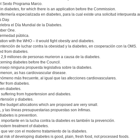
el Sexto Programa Marco.
es in diabetes, for which there is an application before the Commission.
nfermería especializada en diabetes, para la cual existe una solicitud interpuesta 
s Day.
lebra el Día Mundial de la Diabetes.
mber One.
fermedad pública.
tion with the WHO – it would fight obesity and diabetes.
tención de luchar contra la obesidad y la diabetes, en cooperación con la OMS.
ed from diabetes.
,9 millones de personas murieron a causa de la diabetes.
ncerning diabetes before the Council.
sejo ninguna propuesta legislativa sobre la diabetes.
enon, as has cardiovascular disease.
nómeno más frecuente, al igual que las afecciones cardiovasculares.
ffer from diabetes.
en diabetes.
suffering from hypertension and diabetes.
tensión y diabetes.
nd the budget allocations which are proposed are very small.
 y las líneas presupuestarias propuestas son ínfimas.
diabetes is prevention.
portante en la lucha contra la diabetes es también la prevención.
 modern treatment of diabetes.
 que ver con el moderno tratamiento de la diabetes.
at risk of developing diabetes is good, plain, fresh food, not processed foods.