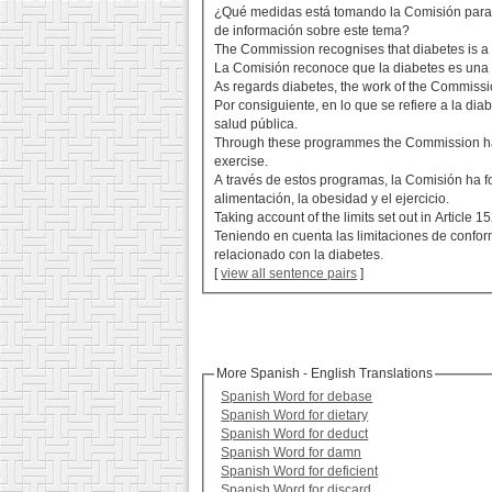
¿Qué medidas está tomando la Comisión para h
de información sobre este tema?
The Commission recognises that diabetes is a 
La Comisión reconoce que la diabetes es una 
As regards diabetes, the work of the Commiss
Por consiguiente, en lo que se refiere a la di
salud pública.
Through these programmes the Commission has 
exercise.
A través de estos programas, la Comisión ha fo
alimentación, la obesidad y el ejercicio.
Taking account of the limits set out in Article 1
Teniendo en cuenta las limitaciones de conform
relacionado con la diabetes.
[
view all sentence pairs
]
More Spanish - English Translations
Spanish Word for debase
Spanish Word for dietary
Spanish Word for deduct
Spanish Word for damn
Spanish Word for deficient
Spanish Word for discard