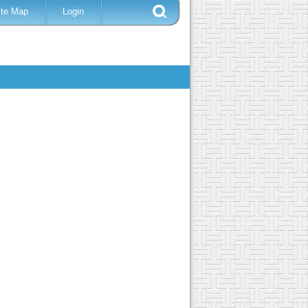
ite Map
Login