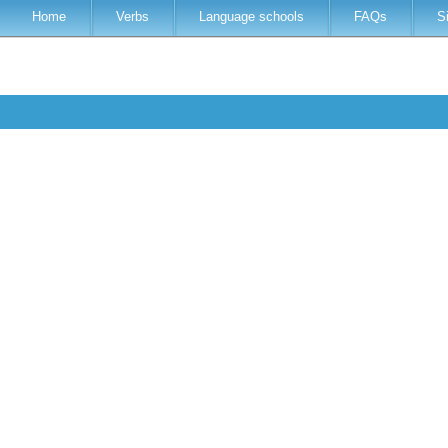
Home
Verbs
Language schools
FAQs
S
s