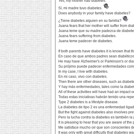
Yes, my mother had diabetes.
Sí, mi madre tuvo diabetes.
Does anybody in your family have diabetes?
¿Tiene diabetes alguien en su familia?
Juana fears that her mother will suffer from dia
Juana teme que su madre padezca de diabete
Juana fears suffering from diabetes.
Juana teme padecer de diabetes.
If both parents have diabetes it is known that 
En caso de que ambos padres sean diabéticos, 
He may have Alzheimer's or Parkinson's or dia
Su prójimo puede padecer enfermedades como 
In my case, I live with diabetes.
En mi caso, vivo con diabetes.
Then there are other diseases, such as diabete
Y hay más enfermedades, tales como la diabete
All of these activities will have had an impact 
Todas estas iniciativas habrán tenido una repe
Type 2 diabetes is a lifestyle disease.
La diabetes de tipo 2 es una enfermedad ligada
But the fight against diabetes also involves pr
Pero la lucha contra la diabetes es también la
It is pleasing to hear that you are aware of the
Me satisface mucho oir que son conscientes de
It was only with great difficulty that diabete