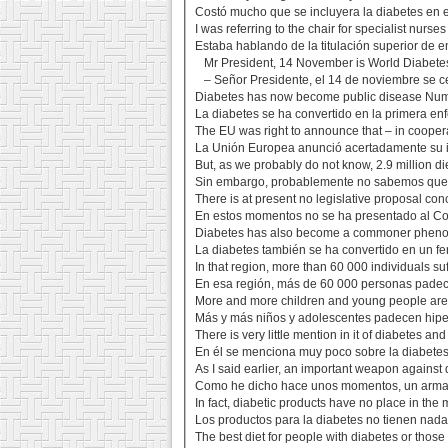
Costó mucho que se incluyera la diabetes en 
I was referring to the chair for specialist nurs
Estaba hablando de la titulación superior de e
Mr President, 14 November is World Diabete
– Señor Presidente, el 14 de noviembre se ce
Diabetes has now become public disease Nu
La diabetes se ha convertido en la primera en
The EU was right to announce that – in coopera
La Unión Europea anunció acertadamente su in
But, as we probably do not know, 2.9 million di
Sin embargo, probablemente no sabemos que 2
There is at present no legislative proposal co
En estos momentos no se ha presentado al Con
Diabetes has also become a commoner phenom
La diabetes también se ha convertido en un fe
In that region, more than 60 000 individuals su
En esa región, más de 60 000 personas padec
More and more children and young people are 
Más y más niños y adolescentes padecen hiper
There is very little mention in it of diabetes a
En él se menciona muy poco sobre la diabetes,
As I said earlier, an important weapon against 
Como he dicho hace unos momentos, un arma im
In fact, diabetic products have no place in the
Los productos para la diabetes no tienen nada
The best diet for people with diabetes or those 