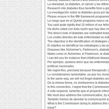
Obesity, diabetes, cancers and different forms of
La obesidad, la diabetes, el cáncer y las dif
Research into diabetes thus benefits from a gr
La investigación sobre la diabetes goza por t
Please ensure in the fifth framework programme
Le ruego que en el Quinto programa marco se a
You said quite rightly that 10 million of our fell
Ha dicho usted con toda razón que hay diez m
The direct costs of diabetes are estimated tod
Los costes directos de esta enfermedad se est
The objective is the identification of strategie
El objetivo es identificar las estrategias y las
Diseases like Alzheimer's, Parkinson's, diabet
Males como el Alzheimer, el Parkinson, la dia
I can tell you for instance that childhood dise
Por ejemplo, quisiera decir que las enfermedade
políticas nacionales.
We regret this, precisely because therapeutic c
Lo consideramos lamentable, ya que los clones
In the same way, we will not forget diabetes a
De la misma forma, no olvidaremos la diabetes
In this connection, I regret that the Commissio
A este respecto, lamento que el proyecto infor
We must also address the communication, by ind
También hemos de abordar la comunicación por 
What is the Commission doing to address this 
issue?