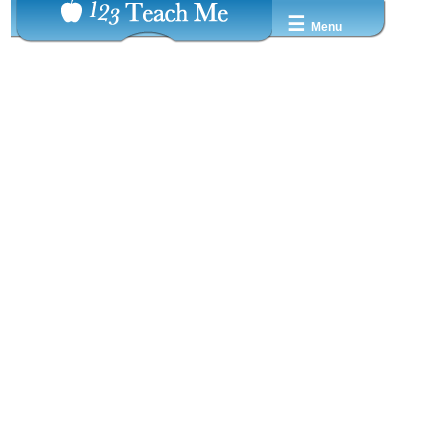
☰
Menu