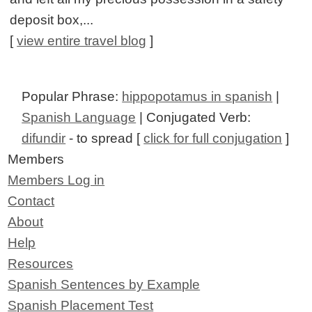
deposit box,...
[
view entire travel blog
]
Popular Phrase:
hippopotamus in spanish
|
Spanish Language
| Conjugated Verb:
difundir
- to spread [
click for full conjugation
]
Members
Members Log in
Contact
About
Help
Resources
Spanish Sentences by Example
Spanish Placement Test