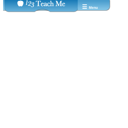
☰
Menu