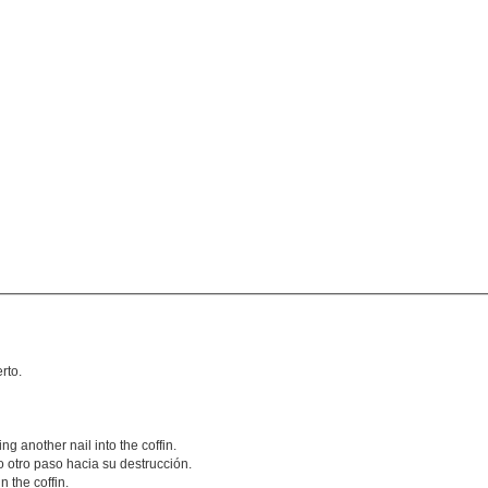
rto.
 another nail into the coffin.
otro paso hacia su destrucción.
n the coffin.