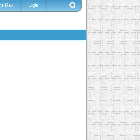
ite Map
Login