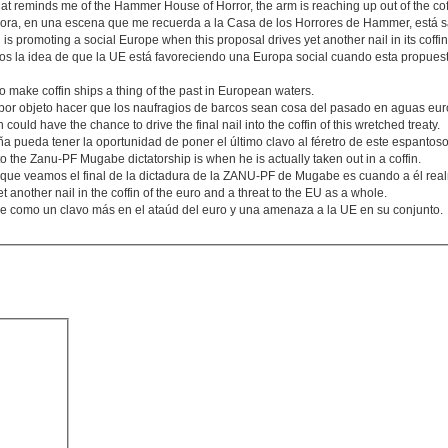
hat reminds me of the Hammer House of Horror, the arm is reaching up out of the cof
ahora, en una escena que me recuerda a la Casa de los Horrores de Hammer, está s
s promoting a social Europe when this proposal drives yet another nail in its coffi
 la idea de que la UE está favoreciendo una Europa social cuando esta propuest
o make coffin ships a thing of the past in European waters.
e por objeto hacer que los naufragios de barcos sean cosa del pasado en aguas eu
 could have the chance to drive the final nail into the coffin of this wretched treaty.
a pueda tener la oportunidad de poner el último clavo al féretro de este espantoso
 to the Zanu-PF Mugabe dictatorship is when he is actually taken out in a coffin.
que veamos el final de la dictadura de la ZANU-PF de Mugabe es cuando a él realm
another nail in the coffin of the euro and a threat to the EU as a whole.
e como un clavo más en el ataúd del euro y una amenaza a la UE en su conjunto.