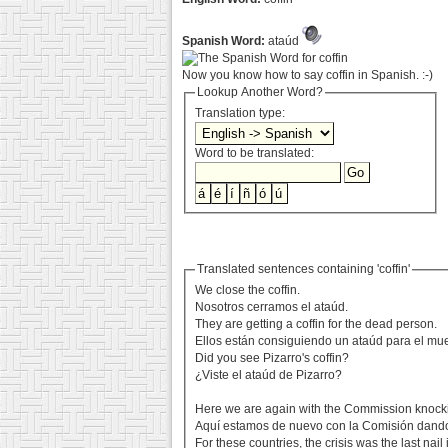
Spanish Word:
ataúd
Now you know how to say coffin in Spanish. :-)
Lookup Another Word?
Translation type:
Word to be translated:
Translated sentences containing 'coffin'
We close the coffin.
Nosotros cerramos el ataúd.
They are getting a coffin for the dead person.
Ellos están consiguiendo un ataúd para el mue
Did you see Pizarro's coffin?
¿Viste el ataúd de Pizarro?
Here we are again with the Commission knocking
Aquí estamos de nuevo con la Comisión dando 
For these countries, the crisis was the last nail i