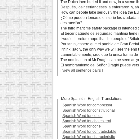
The Dutch then buried it and now, in a scene t
Después, los neerlandeses la enterraron, y, 
How can people take seriously the idea the EU i
¿Cómo pueden tomarse en serio los ciudadanos
destrucción?
The third maritime safety package is intended t
El tercer paquete de seguridad marítima tien
I would therefore hope that the people of Britain
Por tanto, espero que el pueblo de Gran Bretañ
I think, sadly, the only way we will see the end
Lamentablemente, creo que la única forma de 
The nomination of Mr Draghi can be seen as yet 
El nombramiento del Señor Draghi puede vers
[
view all sentence pairs
]
More Spanish - English Translations
Spanish Word for compressor
Spanish Word for constitutional
Spanish Word for coitus
Spanish Word for cholesterol
Spanish Word for cone
Spanish Word for contradictable
Spanish Word for characteristic