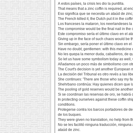
A estos países, la crisis les dio la puntilla.
That means that a zinc coffin is required, at 
Eso significa que se necesita un ataúd de zinc
The French killed it, the Dutch put it in the coff
Los franceses la mataron, los neerlandeses la 
The compromise would be the final nail in the co
Este compromiso sería el último clavo en el ata
Giving up in the face of such chaos would be the 
Sin embargo, sería poner el último clavo en el
Have no doubt, gentlemen: with this medicine of 
No les quepa la menor duda, caballeros, de q
So let us have some symbolism today as well, wi
Añadamos un poco más de simbolismo con otr
The Court's decision is yet another European nail
La decisión del Tribunal es otro revés a las lib
She continues: 'There are those who say my fathe
Shehrbano continúa: Hay quienes dicen que la 
The pooling of gold reserves would be another n
Si se coordinan las reservas de oro, se habrá
In protecting ourselves against these coffin s
conditions.
Protegerse contra los barcos portadores de de
de los buques.
They were given no translation, no help from th
No se les facilitó ninguna traducción, ninguna 
ataúd de zinc.