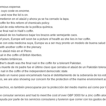
enormous expense.
, cuyo coste es enorme.
in and now the lid is on.
metieron en el ataúd y ahora ya se ha cerrado la tapa.
ffin for this reform of chemicals policy.
úd de esta reforma de la política química.
final nail in Haiti’s coffin.
 ataúd de los haitianos bajar los brazos ante semejante caos.
yours, Europe will soon be a picture of health as she lies in her coffin.
ue con esta medicina suya, Europa va a ser muy pronto un modelo de buena salud
th another coffin in the plenary.
o ataúd más en el Pleno.
 in the coffin of British liberties.
ertades británicas.
r's death was the final nail in the coffin for a tolerant Pakistan.
muerte de mi padre fue el último clavo que cerraba el ataúd de un Pakistán tolera
ail in the coffin of the independent democratic state.
 dado un nuevo paso encaminado hacia el debilitamiento de la soberanía de los es
hips, we are also showing our concern for the protection of the marine environment a
sechos, es también preocuparse por la protección del medio marino así como por l
e consular services and had to meet the cost of over GBP 3000 for a zinc coffin alo
ayuda por parte de los servicios consulares y tuvieron que correr con los gastos de