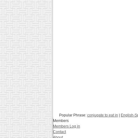
Popular Phrase:
conjugate to eat in
|
English-S
Members
Members Log in
Contact
About