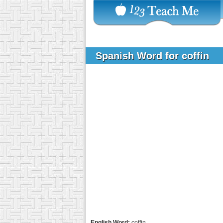
Spanish Word for coffin
English Word:
coffin