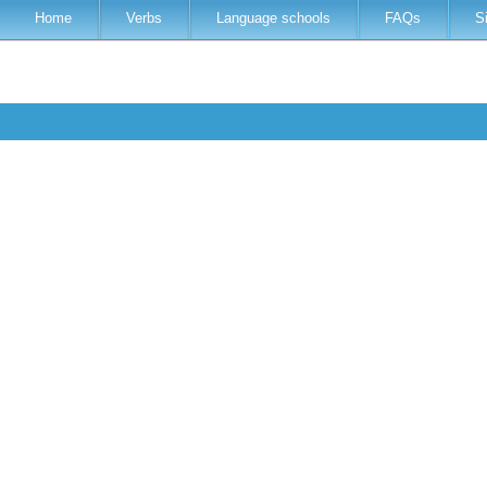
Home
Verbs
Language schools
FAQs
S