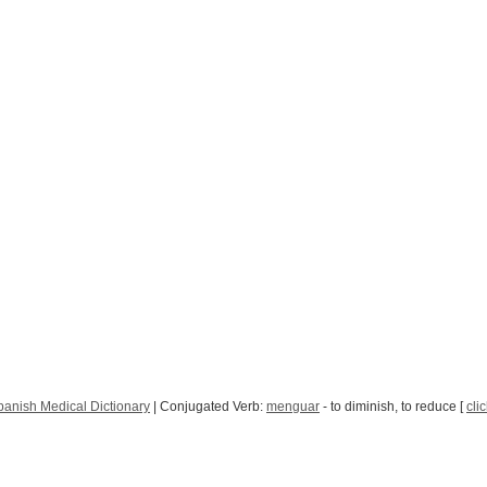
panish Medical Dictionary
| Conjugated Verb:
menguar
- to diminish, to reduce [
cli