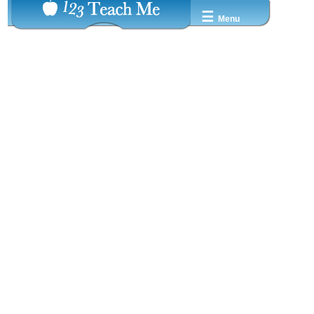
☰
Menu