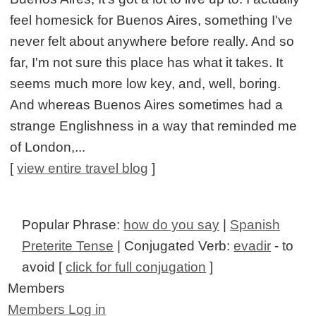
feel homesick for Buenos Aires, something I've
never felt about anywhere before really. And so
far, I'm not sure this place has what it takes. It
seems much more low key, and, well, boring.
And whereas Buenos Aires sometimes had a
strange Englishness in a way that reminded me
of London,...
[
view entire travel blog
]
Popular Phrase:
how do you say
|
Spanish
Preterite Tense
| Conjugated Verb:
evadir
- to
avoid [
click for full conjugation
]
Members
Members Log in