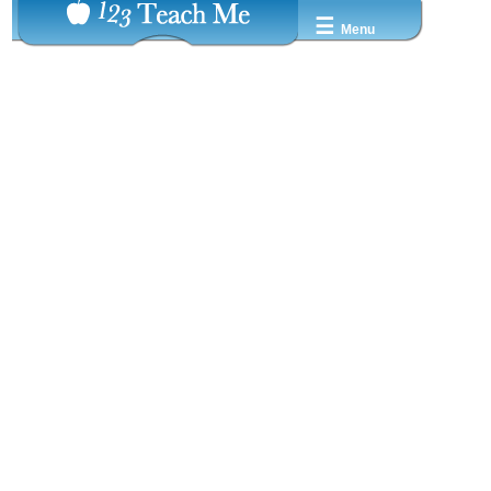
☰
Menu