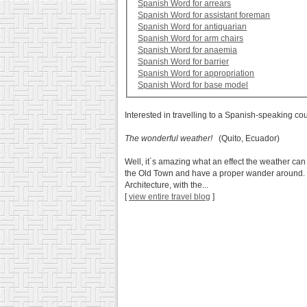
Spanish Word for arrears
Spanish Word for assistant foreman
Spanish Word for antiquarian
Spanish Word for arm chairs
Spanish Word for anaemia
Spanish Word for barrier
Spanish Word for appropriation
Spanish Word for base model
Interested in travelling to a Spanish-speaking co
The wonderful weather!
(Quito, Ecuador)
Well, it´s amazing what an effect the weather can
the Old Town and have a proper wander around. Well
Architecture, with the...
[
view entire travel blog
]