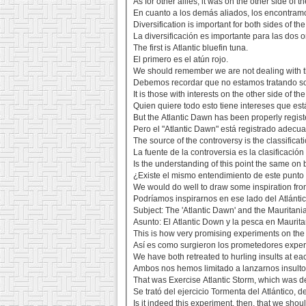
As for other allies, it was on the other side of 
En cuanto a los demás aliados, los encontramos
Diversification is important for both sides of the
La diversificación es importante para las dos or
The first is Atlantic bluefin tuna.
El primero es el atún rojo.
We should remember we are not dealing with th
Debemos recordar que no estamos tratando sob
It is those with interests on the other side of the 
Quien quiere todo esto tiene intereses que est
But the Atlantic Dawn has been properly regi
Pero el "Atlantic Dawn" está registrado adecua
The source of the controversy is the classificat
La fuente de la controversia es la clasificación
Is the understanding of this point the same on 
¿Existe el mismo entendimiento de este punto 
We would do well to draw some inspiration from 
Podríamos inspirarnos en ese lado del Atlántic
Subject: The 'Atlantic Dawn' and the Mauritania
Asunto: El Atlantic Down y la pesca en Maurita
This is how very promising experiments on the
Así es como surgieron los prometedores experim
We have both retreated to hurling insults at eac
Ambos nos hemos limitado a lanzarnos insultos 
That was Exercise Atlantic Storm, which was de
Se trató del ejercicio Tormenta del Atlántico, d
Is it indeed this experiment, then, that we shou