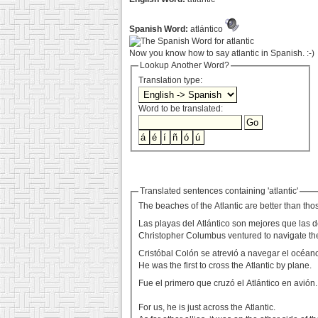
Spanish Word:
atlántico
Now you know how to say atlantic in Spanish. :-)
Lookup Another Word?
Translation type:
Word to be translated:
Translated sentences containing 'atlantic'
The beaches of the Atlantic are better than thos
Las playas del Atlántico son mejores que las d
Christopher Columbus ventured to navigate the
Cristóbal Colón se atrevió a navegar el océano
He was the first to cross the Atlantic by plane.
Fue el primero que cruzó el Atlántico en avión
For us, he is just across the Atlantic.