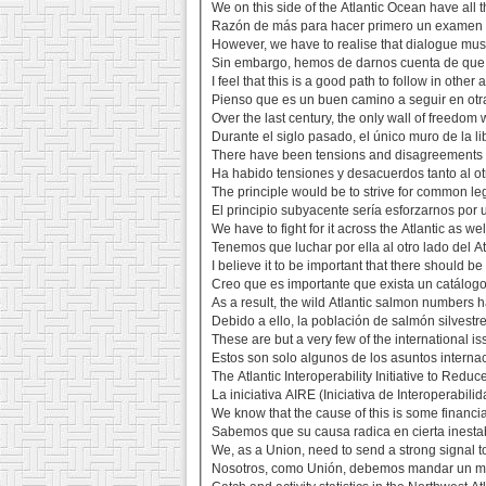
We on this side of the Atlantic Ocean have all 
Razón de más para hacer primero un examen de
However, we have to realise that dialogue must 
Sin embargo, hemos de darnos cuenta de que e
I feel that this is a good path to follow in other 
Pienso que es un buen camino a seguir en otra
Over the last century, the only wall of freedom w
Durante el siglo pasado, el único muro de la lib
There have been tensions and disagreements b
Ha habido tensiones y desacuerdos tanto al ot
The principle would be to strive for common legi
El principio subyacente sería esforzarnos por 
We have to fight for it across the Atlantic as w
Tenemos que luchar por ella al otro lado del 
I believe it to be important that there should be
Creo que es importante que exista un catálogo 
As a result, the wild Atlantic salmon numbers 
Debido a ello, la población de salmón silvestr
These are but a very few of the international i
Estos son solo algunos de los asuntos interna
The Atlantic Interoperability Initiative to Redu
La iniciativa AIRE (Iniciativa de Interoperabil
We know that the cause of this is some financial
Sabemos que su causa radica en cierta inestabi
We, as a Union, need to send a strong signal to 
Nosotros, como Unión, debemos mandar un mens