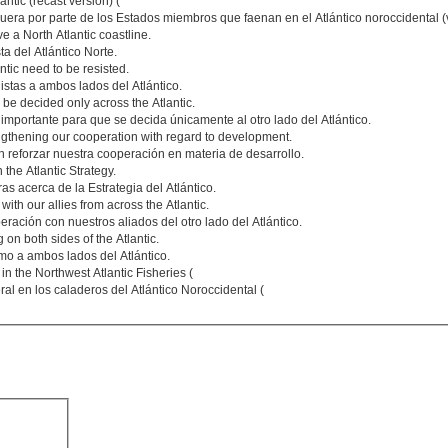
antic (recast version) (
quera por parte de los Estados miembros que faenan en el Atlántico noroccidental (
e a North Atlantic coastline.
a del Atlántico Norte.
ntic need to be resisted.
istas a ambos lados del Atlántico.
o be decided only across the Atlantic.
importante para que se decida únicamente al otro lado del Atlántico.
rengthening our cooperation with regard to development.
n reforzar nuestra cooperación en materia de desarrollo.
 the Atlantic Strategy.
s acerca de la Estrategia del Atlántico.
th our allies from across the Atlantic.
ación con nuestros aliados del otro lado del Atlántico.
on both sides of the Atlantic.
o a ambos lados del Atlántico.
n the Northwest Atlantic Fisheries (
ral en los caladeros del Atlántico Noroccidental (