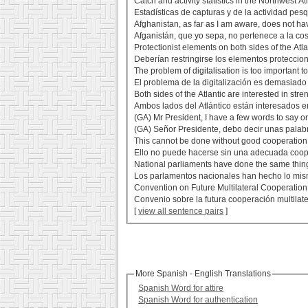
Catch and activity statistics in the Northwest Atl
Estadísticas de capturas y de la actividad pes
Afghanistan, as far as I am aware, does not hav
Afganistán, que yo sepa, no pertenece a la cost
Protectionist elements on both sides of the Atla
Deberían restringirse los elementos proteccion
The problem of digitalisation is too important t
El problema de la digitalización es demasiado 
Both sides of the Atlantic are interested in st
Ambos lados del Atlántico están interesados e
(GA) Mr President, I have a few words to say on
(GA) Señor Presidente, debo decir unas palabra
This cannot be done without good cooperation wi
Ello no puede hacerse sin una adecuada cooper
National parliaments have done the same thing 
Los parlamentos nacionales han hecho lo mism
Convention on Future Multilateral Cooperation i
Convenio sobre la futura cooperación multilate
[
view all sentence pairs
]
More Spanish - English Translations
Spanish Word for attire
Spanish Word for authentication