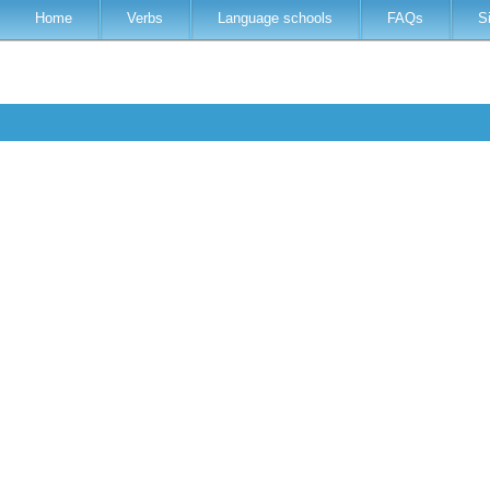
Home
Verbs
Language schools
FAQs
S