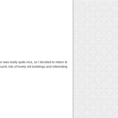
was really quite nice, so I decided to return to
und, lots of lovely old buildings and interesting