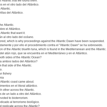
the Atlantic that we found them.
 en el otro lado del Atlántico.
 Atlantic.
illas del Atlántico.
e Atlantic.
re el Atlántico.
Atlantic that want it.
án al otro lado del océano.
stered, which is why proceedings against the Atlantic Dawn have been suspended.
damente y por ello el procedimiento contra el "Atlantic Dawn" se ha sobreseido.
ion of the Atlantic bluefin tuna, which is found in the Mediterranean and the Atlantic.
 del atún rojo, que se encuentra en el Mediterráneo y en el Atlántico.
both sides of the Atlantic Ocean?
a ambos lados del Atlántico?
that side of the Atlantic.
o.
n fishery
nia
 Atlantic coast came about.
entos en el litoral atlántico.
h other across the Atlantic.
de un lado a otro del Atlántico.
voted to bioterrorism.
edicado al terrorismo biológico.
ld replicate across the Atlantic?