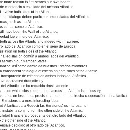
the more reason to first search our own hearts.
 conciencia a este lado del océano Atlántico.
involve both sides of the Atlantic.
n el diálogo deben participar ambos lados del Atlántico.
areas, such as the Atlantic.
s zonas, como el Atlántico.
ill have been the Wall of the Atlantic.
ertad fue el muro del Atlántico.
oth across the Atlantic and indeed within Europe.
ro lado del Atlántico como en el seno de Europa.
slation on both sides of the Atlantic.
una legislación común a ambos lados del Atlántico.
ell as within our Member States.
Atlántico, así como dentro de nuestros Estados miembros.
 a transparent catalogue of criteria on both sides of the Atlantic.
transparente de criterios en ambos lados del Atlántico.
have decreased dramatically.
e del Atlántico se ha reducido drásticamente.
ssues on which close cooperation across the Atlantic is necessary.
cionales en los que es preciso mantener una estrecha cooperación transatlántica.
ce Emissions is a most interesting idea.
idad Atlántica para Reducir las Emisiones) es interesante.
 instability coming from the other side of the Atlantic.
lidad financiera procedente del otro lado del Atlántico.
the other side of the Atlantic.
aje decidido al otro lado del Atlántico.