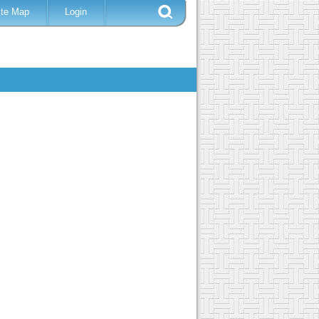
ite Map
Login