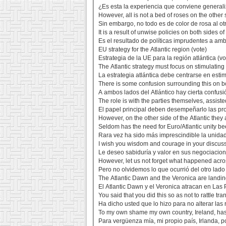
¿Es esta la experiencia que conviene generaliz
However, all is not a bed of roses on the other s
Sin embargo, no todo es de color de rosa al otr
It is a result of unwise policies on both sides of 
Es el resultado de políticas imprudentes a amba
EU strategy for the Atlantic region (vote)
Estrategia de la UE para la región atlántica (v
The Atlantic strategy must focus on stimulating
La estrategia atlántica debe centrarse en estimu
There is some confusion surrounding this on bo
A ambos lados del Atlántico hay cierta confu
The role is with the parties themselves, assiste
El papel principal deben desempeñarlo las prop
However, on the other side of the Atlantic the
Seldom has the need for Euro/Atlantic unity be
Rara vez ha sido más imprescindible la unidad
I wish you wisdom and courage in your discussio
Le deseo sabiduría y valor en sus negociacione
However, let us not forget what happened acros
Pero no olvidemos lo que ocurrió del otro lado 
The Atlantic Dawn and the Veronica are landin
El Atlantic Dawn y el Veronica atracan en Las
You said that you did this so as not to rattle tra
Ha dicho usted que lo hizo para no alterar las 
To my own shame my own country, Ireland, has t
Para vergüenza mía, mi propio país, Irlanda, 