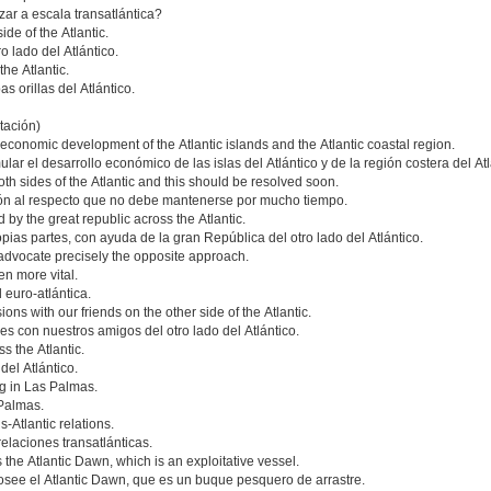
ar a escala transatlántica?
ide of the Atlantic.
o lado del Atlántico.
the Atlantic.
s orillas del Atlántico.
otación)
 economic development of the Atlantic islands and the Atlantic coastal region.
lar el desarrollo económico de las islas del Atlántico y de la región costera del Atl
th sides of the Atlantic and this should be resolved soon.
sión al respecto que no debe mantenerse por mucho tiempo.
d by the great republic across the Atlantic.
ias partes, con ayuda de la gran República del otro lado del Atlántico.
y advocate precisely the opposite approach.
en more vital.
 euro-atlántica.
ns with our friends on the other side of the Atlantic.
s con nuestros amigos del otro lado del Atlántico.
s the Atlantic.
del Atlántico.
g in Las Palmas.
 Palmas.
ns-Atlantic relations.
relaciones transatlánticas.
he Atlantic Dawn, which is an exploitative vessel.
posee el Atlantic Dawn, que es un buque pesquero de arrastre.