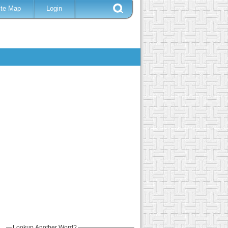
ite Map
Login
Lookup Another Word?