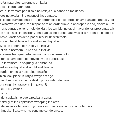
ofes naturales, terremoto en Italia
ters - Italian earthquake
to, el terremoto por sí solo no refleja el alcance de los daños.
oes not explain the extent of the damage.
s lo que hay que hacer" ; a un terremoto se responde con ayudas adecuadas y so
e what we can do" ; the response to an earthquake is appropriate and, above all, i
ahora: aunque el terremoto de Haití fue terrible, no es el mayor de los problemas a l
e and it still stands today: that bad as the earthquake was, it is not Haiti's biggest 
os ciudadanos debe poder resistir un terremoto.
s should be able to withstand an earthquake.
os en el norte de Chile y en Bolivia.
ion in northern Chile and in Bolivia.
arreteras han quedado destruidos por el terremoto.
nd roads have been destroyed by the earthquake.
un terremoto, la sequía y la hambruna.
fered an earthquake, drought and famine.
currido en Italia hace algunos años.
ich took place in Italy a few years ago.
iciembre prácticamente destruyó la ciudad de Bam.
 virtually destroyed the city of Bam.
 40 000 víctimas.
ctims.
d del capitalismo que azotaba la zona.
nsitivity of the capitalism sweeping the area.
del reciente terremoto, yo también quiero enviar mis condolencias.
rthquake, I also wish to send my condolences.