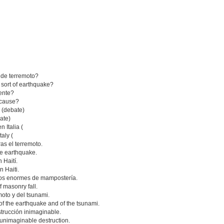
.
 de terremoto?
sort of earthquake?
rente?
t cause?
a (debate)
ate)
 Italia (
aly (
as el terremoto.
he earthquake.
 Haití.
n Haiti.
os enormes de mampostería.
 masonry fall.
moto y del tsunami.
f the earthquake and of the tsunami.
trucción inimaginable.
unimaginable destruction.