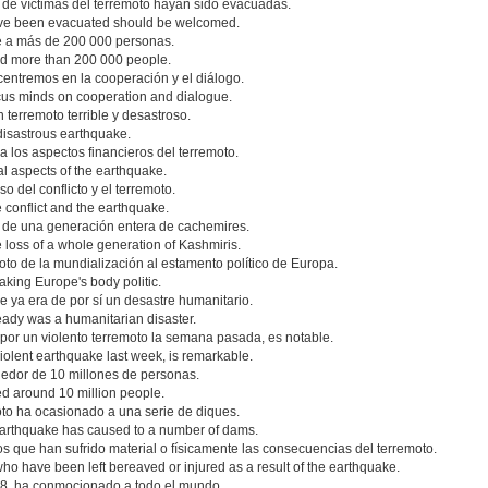
de víctimas del terremoto hayan sido evacuadas.
 have been evacuated should be welcomed.
e a más de 200 000 personas.
red more than 200 000 people.
entremos en la cooperación y el diálogo.
cus minds on cooperation and dialogue.
 terremoto terrible y desastroso.
 disastrous earthquake.
 a los aspectos financieros del terremoto.
ial aspects of the earthquake.
 del conflicto y el terremoto.
 conflict and the earthquake.
a de una generación entera de cachemires.
 loss of a whole generation of Kashmiris.
o de la mundialización al estamento político de Europa.
aking Europe's body politic.
e ya era de por sí un desastre humanitario.
eady was a humanitarian disaster.
 por un violento terremoto la semana pasada, es notable.
 violent earthquake last week, is remarkable.
dedor de 10 millones de personas.
ed around 10 million people.
moto ha ocasionado a una serie de diques.
e earthquake has caused to a number of dams.
s que han sufrido material o físicamente las consecuencias del terremoto.
who have been left bereaved or injured as a result of the earthquake.
,8, ha conmocionado a todo el mundo.