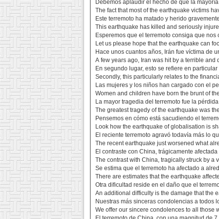
Debemos aplaudir el hecho de que la mayoría 
The fact that most of the earthquake victims
Este terremoto ha matado y herido gravement
This earthquake has killed and seriously inju
Esperemos que el terremoto consiga que nos c
Let us please hope that the earthquake can fo
Hace unos cuantos años, Irán fue víctima de un
A few years ago, Iran was hit by a terrible and
En segundo lugar, esto se refiere en particular
Secondly, this particularly relates to the financ
Las mujeres y los niños han cargado con el peso
Women and children have born the brunt of the
La mayor tragedia del terremoto fue la pérdid
The greatest tragedy of the earthquake was the
Pensemos en cómo está sacudiendo el terremot
Look how the earthquake of globalisation is sh
El reciente terremoto agravó todavía más lo qu
The recent earthquake just worsened what alr
El contraste con China, trágicamente afectada
The contrast with China, tragically struck by a
Se estima que el terremoto ha afectado a alre
There are estimates that the earthquake affect
Otra dificultad reside en el daño que el terre
An additional difficulty is the damage that th
Nuestras más sinceras condolencias a todos lo
We offer our sincere condolences to all those 
El terremoto de China, con una magnitud de 7