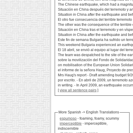
The Chinese earthquake, which had a magnitude
Situación en China después del terremoto y a
Situation in China after the earthquake and b
El otro fue consecuencia del terrible terremot
The other was the consequence of the terrible
Situación en China tras el terremoto y en vísp
Situation in China after the earthquake and b
Este fin de semana Bulgaria ha sufrido un ter
This weekend Bulgaria experienced an earthqua
El 18 abril, se envió al equipo al lugar del terr
The team was despatched to the site of the ear
sobre la movilización del Fondo de Solidarida
on mobilisation of the European Union Solidari
el informe de la señora Haug, Proyecto de presu
Mrs Haug's report - Draft amending budget 9/20
por escrito. - En abril de 2009, un terremoto a
in writing. - In April 2009, an earthquake occur
[
view all sentence pairs
]
More Spanish -> English Translations
espumoso
- foaming, foamy, scummy
imperceptible
- imperceptible,
indiscernible