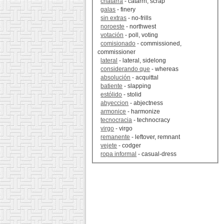
chatarra
- catarrh, scrap
galas
- finery
sin extras
- no-frills
noroeste
- northwest
votación
- poll, voting
comisionado
- commissioned,
commissioner
lateral
- lateral, sidelong
considerando que
- whereas
absolución
- acquittal
batiente
- slapping
estólido
- stolid
abyeccion
- abjectness
armonice
- harmonize
tecnocracia
- technocracy
virgo
- virgo
remanente
- leftover, remnant
vejete
- codger
ropa informal
- casual-dress