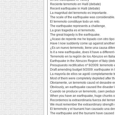
Reciente terremoto en Haití (debate)
Recent earthquake in Haiti (debate)
La magnitud del terremoto es importante.
The scale of the earthquake was considerable
El terremoto constituye todo un reto.
The earthquake represents a challenge.
La gran tragedia es el terremoto.
The great tragedy is the earthquake.
¿Acaso de repente me he topado con otro tipo
Have I now suddenly come up against another 
¿Es un nuevo terremoto, tiene una causa dife
Is it a new earthquake, does it have a differen
Terremoto en la región de los Abruzos en Itali
Earthquake in the Abruzzo Region of Italy (deb
Presupuesto rectificativo nº 9/2009: terremoto en
Draft amending budget 9/2009: earthquake in It
La mayoría de ellos se agotó completamente tr
Most of them were completely depleted after t
Obviamente, un terremoto causó el desastre en
Obviously, an earthquake caused the disaster i
Cuando se produce un terremoto, caen pedaz
When you have an earthquake, huge chunks of
Recordemos la extraordinaria fuerza del terre
We must remember the extraordinary strength o
El terremoto y el tsunami han causado una des
The earthquake and the tsunami have caused 