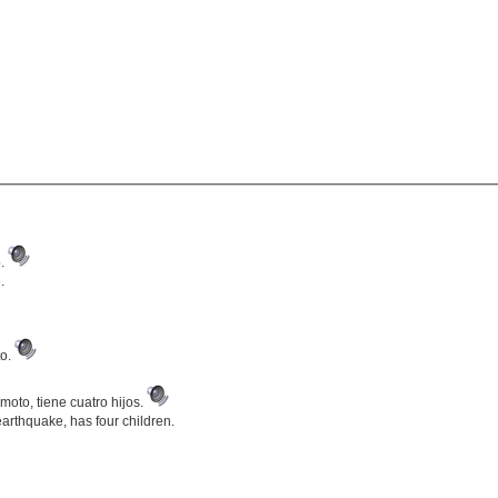
o.
.
to.
moto, tiene cuatro hijos.
rthquake, has four children.