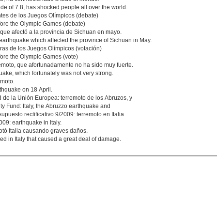
 of 7.8, has shocked people all over the world.
ntes de los Juegos Olímpicos (debate)
efore the Olympic Games (debate)
o que afectó a la provincia de Sichuan en mayo.
 earthquake which affected the province of Sichuan in May.
eras de los Juegos Olímpicos (votación)
efore the Olympic Games (vote)
remoto, que afortunadamente no ha sido muy fuerte.
ke, which fortunately was not very strong.
emoto.
thquake on 18 April.
d de la Unión Europea: terremoto de los Abruzos, y
ty Fund: Italy, the Abruzzo earthquake and
puesto rectificativo 9/2009: terremoto en Italia.
09: earthquake in Italy.
zotó Italia causando graves daños.
red in Italy that caused a great deal of damage.