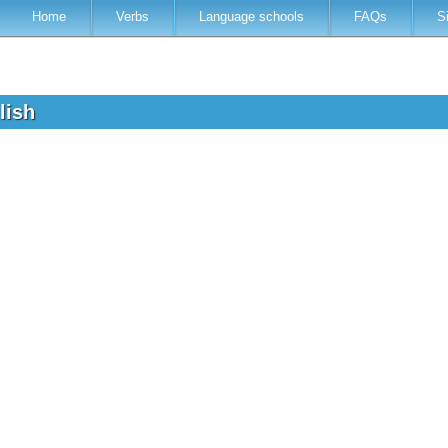
Home
Verbs
Language schools
FAQs
S
glish