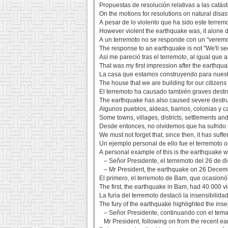
Propuestas de resolución relativas a las catástr
On the motions for resolutions on natural disas
A pesar de lo violento que ha sido este terremo
However violent the earthquake was, it alone d
A un terremoto no se responde con un "veremo
The response to an earthquake is not "We'll se
Así me pareció tras el terremoto, al igual que 
That was my first impression after the earthquak
La casa que estamos construyendo para nuestr
The house that we are building for our citizen
El terremoto ha causado también graves destroz
The earthquake has also caused severe destruct
Algunos pueblos, aldeas, barrios, colonias y c
Some towns, villages, districts, settlements a
Desde entonces, no olvidemos que ha sufrido 
We must not forget that, since then, it has suf
Un ejemplo personal de ello fue el terremoto o
A personal example of this is the earthquake wh
– Señor Presidente, el terremoto del 26 de d
– Mr President, the earthquake on 26 December
El primero, el terremoto de Bam, que ocasionó
The first, the earthquake in Bam, had 40 000 vi
La furia del terremoto destacó la insensibilida
The fury of the earthquake highlighted the inse
– Señor Presidente, continuando con el tema 
Mr President, following on from the recent ea