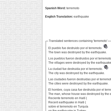
Spanish Word:
terremoto
English Translation:
earthquake
Translated sentences containing 'terremoto'
El pueblo fue destruido por el terremoto.
The town was destroyed by the earthquake.
Los pueblos fueron destruidos por el terremot
The villages were destroyed by the earthquake
La ciudad fue destruida por el terremoto.
The city was destroyed by the earthquake.
Las ciudades fueron destruidas por el terremo
The cities were destroyed by the earthquake.
El hombre, cuya casa fue destruida por el terre
The man, whose house was destroyed by the ea
Reciente terremoto en Haití (
Recent earthquake in Haiti (
sobre el terremoto en Turquía
on the earthquake in Turkey