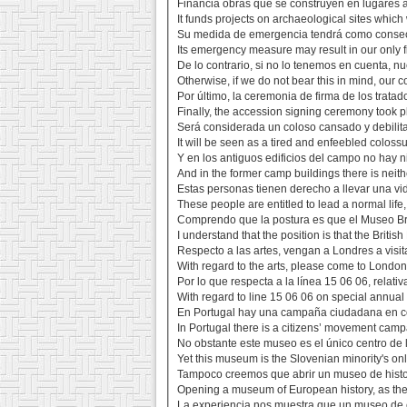
Financia obras que se construyen en lugares 
It funds projects on archaeological sites whic
Su medida de emergencia tendrá como consecu
Its emergency measure may result in our only fi
De lo contrario, si no lo tenemos en cuenta, 
Otherwise, if we do not bear this in mind, our 
Por último, la ceremonia de firma de los trata
Finally, the accession signing ceremony took p
Será considerada un coloso cansado y debilita
It will be seen as a tired and enfeebled colossu
Y en los antiguos edificios del campo no hay 
And in the former camp buildings there is neit
Estas personas tienen derecho a llevar una vida
These people are entitled to lead a normal life
Comprendo que la postura es que el Museo Brit
I understand that the position is that the Brit
Respecto a las artes, vengan a Londres a visit
With regard to the arts, please come to London 
Por lo que respecta a la línea 15 06 06, rela
With regard to line 15 06 06 on special annual
En Portugal hay una campaña ciudadana en cont
In Portugal there is a citizens’ movement campa
No obstante este museo es el único centro de l
Yet this museum is the Slovenian minority's onl
Tampoco creemos que abrir un museo de histo
Opening a museum of European history, as the 
La experiencia nos muestra que un museo de e