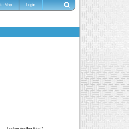
ite Map
Login
Lookup Another Word?