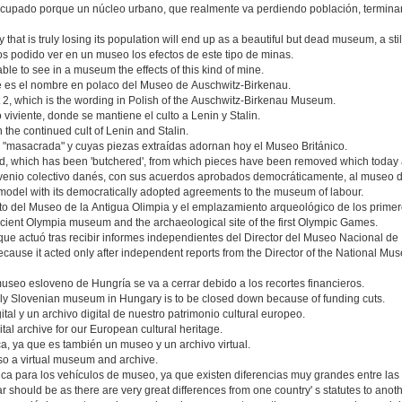
cupado porque un núcleo urbano, que realmente va perdiendo población, termin
hat is truly losing its population will end up as a beautiful but dead museum, a still 
podido ver en un museo los efectos de este tipo de minas.
le to see in a museum the effects of this kind of mine.
ue es el nombre en polaco del Museo de Auschwitz-Birkenau.
2, which is the wording in Polish of the Auschwitz-Birkenau Museum.
iviente, donde se mantiene el culto a Lenin y Stalin.
 the continued cult of Lenin and Stalin.
, "masacrada" y cuyas piezas extraídas adornan hoy el Museo Británico.
ld, which has been 'butchered', from which pieces have been removed which today
nio colectivo danés, con sus acuerdos aprobados democráticamente, al museo de
odel with its democratically adopted agreements to the museum of labour.
o del Museo de la Antigua Olimpia y el emplazamiento arqueológico de los prime
ncient Olympia museum and the archaeological site of the first Olympic Games.
ue actuó tras recibir informes independientes del Director del Museo Nacional de 
ecause it acted only after independent reports from the Director of the National Mus
museo esloveno de Hungría se va a cerrar debido a los recortes financieros.
 only Slovenian museum in Hungary is to be closed down because of funding cuts.
ital y un archivo digital de nuestro patrimonio cultural europeo.
igital archive for our European cultural heritage.
, ya que es también un museo y un archivo virtual.
s also a virtual museum and archive.
 para los vehículos de museo, ya que existen diferencias muy grandes entre las d
r should be as there are very great differences from one country' s statutes to anoth