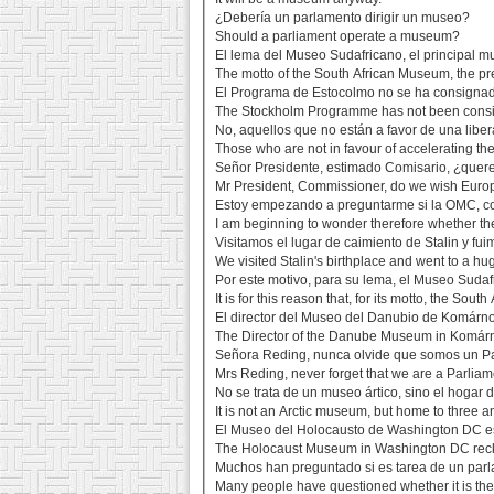
¿Debería un parlamento dirigir un museo?
Should a parliament operate a museum?
El lema del Museo Sudafricano, el principal mus
The motto of the South African Museum, the prem
El Programa de Estocolmo no se ha consigna
The Stockholm Programme has not been cons
No, aquellos que no están a favor de una liber
Those who are not in favour of accelerating the l
Señor Presidente, estimado Comisario, ¿que
Mr President, Commissioner, do we wish Eur
Estoy empezando a preguntarme si la OMC, c
I am beginning to wonder therefore whether t
Visitamos el lugar de caimiento de Stalin y f
We visited Stalin's birthplace and went to a 
Por este motivo, para su lema, el Museo Sudafri
It is for this reason that, for its motto, the Sou
El director del Museo del Danubio de Komárno
The Director of the Danube Museum in Komárn
Señora Reding, nunca olvide que somos un P
Mrs Reding, never forget that we are a Parlia
No se trata de un museo ártico, sino el hogar 
It is not an Arctic museum, but home to three an
El Museo del Holocausto de Washington DC es
The Holocaust Museum in Washington DC reckons
Muchos han preguntado si es tarea de un parla
Many people have questioned whether it is the