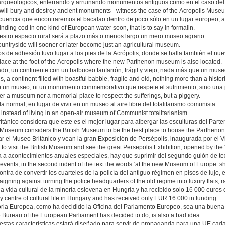
arqueológicos, enterrando y arruinando monumentos antiguos como en el caso del
h will bury and destroy ancient monuments - witness the case of the Acropolis Muse
encia que encontraremos el bacalao dentro de poco sólo en un lugar europeo, a
nding cod in one kind of European water soon, that is to say in formalin.
nuestro espacio rural será a plazo más o menos largo un mero museo agrario.
countryside will sooner or later become just an agricultural museum.
dos de adhesión tuvo lugar a los pies de la Acrópolis, donde se halla también el n
lace at the foot of the Acropolis where the new Parthenon museum is also located.
do, un continente con un balbuceo fanfarrón, frágil y viejo, nada más que un museo
s, a continent filled with boastful babble, fragile and old, nothing more than a hist
ni un museo, ni un monumento conmemorativo que respete el sufrimiento, sino una 
her a museum nor a memorial place to respect the sufferings, but a piggery.
 normal, en lugar de vivir en un museo al aire libre del totalitarismo comunista.
, instead of living in an open-air museum of Communist totalitarianism.
ánico considera que este es el mejor lugar para albergar las esculturas del Parte
ish Museum considers the British Museum to be the best place to house the Parthenon
ar el Museo Británico y vean la gran Exposición de Persépolis, inaugurada por el 
to visit the British Museum and see the great Persepolis Exhibition, opened by the 
tiva a acontecimientos anuales especiales, hay que suprimir del segundo guión de 
 events, in the second indent of the text the words ‘at the new Museum of Europe’ s
ra de convertir los cuarteles de la policía del antiguo régimen en pisos de lujo,
igning against turning the police headquarters of the old regime into luxury flats,
a vida cultural de la minoría eslovena en Hungría y ha recibido solo 16 000 euros 
y centre of cultural life in Hungary and has received only EUR 16 000 in funding.
ria Europea, como ha decidido la Oficina del Parlamento Europeo, sea una buena
Bureau of the European Parliament has decided to do, is also a bad idea.
stas características estará diseñado para servir de propaganda para una UE cada