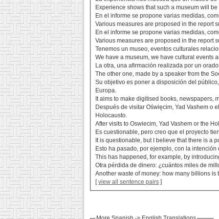
Experience shows that such a museum will be 
En el informe se propone varias medidas, como
Various measures are proposed in the report s
En el informe se propone varias medidas, como
Various measures are proposed in the report s
Tenemos un museo, eventos culturales relacion
We have a museum, we have cultural events ar
La otra, una afirmación realizada por un ora
The other one, made by a speaker from the Soci
Su objetivo es poner a disposición del público,
Europa.
It aims to make digitised books, newspapers, 
Después de visitar Oświęcim, Yad Vashem o e
Holocausto.
After visits to Oswiecim, Yad Vashem or the H
Es cuestionable, pero creo que el proyecto ti
It is questionable, but I believe that there is 
Esto ha pasado, por ejemplo, con la intención d
This has happened, for example, by introducing
Otra pérdida de dinero: ¿cuántos miles de mil
Another waste of money: how many billions is t
[
view all sentence pairs
]
More Spanish -> English Translations