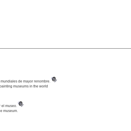
s mundiales de mayor renombre.
painting museums in the world
ar el museo.
 the museum.