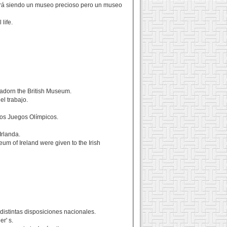
ará siendo un museo precioso pero un museo
life.
 adorn the British Museum.
l trabajo.
ros Juegos Olímpicos.
Irlanda.
eum of Ireland were given to the Irish
istintas disposiciones nacionales.
er' s.