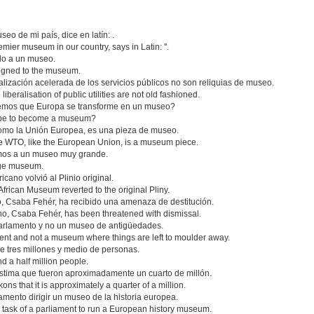
eo de mi país, dice en latín: .
ier museum in our country, says in Latin: ''.
do a un museo.
igned to the museum.
alización acelerada de los servicios públicos no son reliquias de museo.
iberalisation of public utilities are not old fashioned.
remos que Europa se transforme en un museo?
ope to become a museum?
omo la Unión Europea, es una pieza de museo.
he WTO, like the European Union, is a museum piece.
uimos a un museo muy grande.
huge museum.
cano volvió al Plinio original.
th African Museum reverted to the original Pliny.
, Csaba Fehér, ha recibido una amenaza de destitución.
o, Csaba Fehér, has been threatened with dismissal.
arlamento y no un museo de antigüedades.
ment and not a museum where things are left to moulder away.
de tres millones y medio de personas.
d a half million people.
tima que fueron aproximadamente un cuarto de millón.
 that it is approximately a quarter of a million.
mento dirigir un museo de la historia europea.
 task of a parliament to run a European history museum.