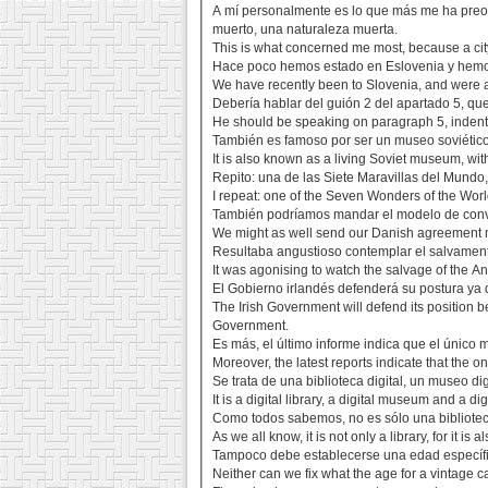
A mí personalmente es lo que más me ha preo
muerto, una naturaleza muerta.
This is what concerned me most, because a city t
Hace poco hemos estado en Eslovenia y hemos 
We have recently been to Slovenia, and were ab
Debería hablar del guión 2 del apartado 5, q
He should be speaking on paragraph 5, indent 
También es famoso por ser un museo soviético v
It is also known as a living Soviet museum, with
Repito: una de las Siete Maravillas del Mundo
I repeat: one of the Seven Wonders of the Wor
También podríamos mandar el modelo de conve
We might as well send our Danish agreement m
Resultaba angustioso contemplar el salvament
It was agonising to watch the salvage of the A
El Gobierno irlandés defenderá su postura ya q
The Irish Government will defend its position b
Government.
Es más, el último informe indica que el único 
Moreover, the latest reports indicate that the
Se trata de una biblioteca digital, un museo dig
It is a digital library, a digital museum and a d
Como todos sabemos, no es sólo una biblioteca
As we all know, it is not only a library, for it i
Tampoco debe establecerse una edad específica
Neither can we fix what the age for a vintage ca