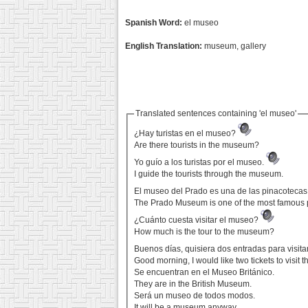
Spanish Word:
el museo
English Translation:
museum, gallery
Translated sentences containing 'el museo'
¿Hay turistas en el museo?
Are there tourists in the museum?
Yo guío a los turistas por el museo.
I guide the tourists through the museum.
El museo del Prado es una de las pinacoteca
The Prado Museum is one of the most famous 
¿Cuánto cuesta visitar el museo?
How much is the tour to the museum?
Buenos días, quisiera dos entradas para visit
Good morning, I would like two tickets to visit
Se encuentran en el Museo Británico.
They are in the British Museum.
Será un museo de todos modos.
It will be a museum anyway.