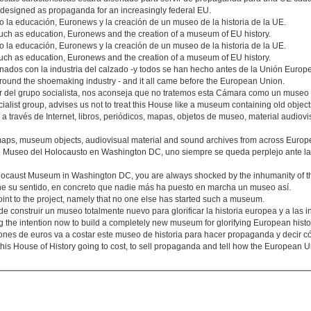
designed as propaganda for an increasingly federal EU.
 la educación, Euronews y la creación de un museo de la historia de la UE.
uch as education, Euronews and the creation of a museum of EU history.
 la educación, Euronews y la creación de un museo de la historia de la UE.
uch as education, Euronews and the creation of a museum of EU history.
ados con la industria del calzado -y todos se han hecho antes de la Unión Europe
ound the shoemaking industry - and it all came before the European Union.
dor del grupo socialista, nos aconseja que no tratemos esta Cámara como un muse
alist group, advises us not to treat this House like a museum containing old objec
 a través de Internet, libros, periódicos, mapas, objetos de museo, material audiov
maps, museum objects, audiovisual material and sound archives from across Europe 
l Museo del Holocausto en Washington DC, uno siempre se queda perplejo ante la
olocaust Museum in Washington DC, you are always shocked by the inhumanity of t
ene su sentido, en concreto que nadie más ha puesto en marcha un museo así.
a point to the project, namely that no one else has started such a museum.
e construir un museo totalmente nuevo para glorificar la historia europea y a las i
 the intention now to build a completely new museum for glorifying European histor
lones de euros va a costar este museo de historia para hacer propaganda y decir 
his House of History going to cost, to sell propaganda and tell how the European U