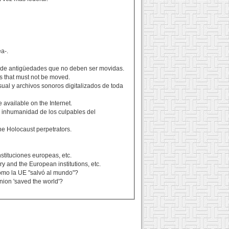
a-.
o de antigüedades que no deben ser movidas.
ts that must not be moved.
isual y archivos sonoros digitalizados de toda
available on the Internet.
 inhumanidad de los culpables del
he Holocaust perpetrators.
nstituciones europeas, etc.
y and the European institutions, etc.
cómo la UE "salvó al mundo"?
nion 'saved the world'?