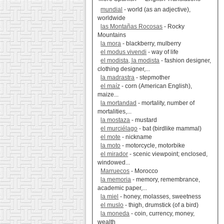
mundial
- world (as an adjective),
worldwide
las Montañas Rocosas
- Rocky
Mountains
la mora
- blackberry, mulberry
el modus vivendi
- way of life
el modista, la modista
- fashion designer,
clothing designer,...
la madrastra
- stepmother
el maíz
- corn (American English),
maize...
la mortandad
- mortality, number of
mortalities,...
la mostaza
- mustard
el murciélago
- bat (birdlike mammal)
el mote
- nickname
la moto
- motorcycle, motorbike
el mirador
- scenic viewpoint; enclosed,
windowed...
Marruecos
- Morocco
la memoria
- memory, remembrance,
academic paper,...
la miel
- honey, molasses, sweetness
el muslo
- thigh, drumstick (of a bird)
la moneda
- coin, currency, money,
wealth