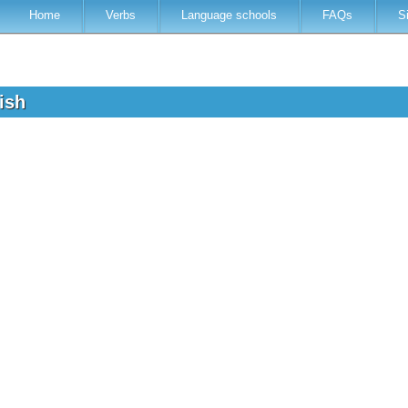
Home
Verbs
Language schools
FAQs
S
lish