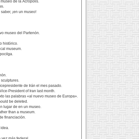
 museo de la Acrópolis.
um.
 saber, ¡en un museo!
uevo museo del Partenón.
 histórico.
orical museum.
pocilga.
nón.
 sculptures.
Vicepresidente de Irán el mes pasado.
Vice-President of Iran last month.
texto las palabras «al nuevo museo de Europa».
hould be deleted.
 en lugar de en un museo.
 rather than a museum.
de financiación.
 idea.
 vez más federal.