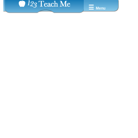
☰
Menu