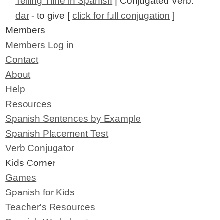
Telling Time in Spanish
| Conjugated Verb:
dar
- to give [
click for full conjugation
]
Members
Members Log in
Contact
About
Help
Resources
Spanish Sentences by Example
Spanish Placement Test
Verb Conjugator
Kids Corner
Games
Spanish for Kids
Teacher's Resources