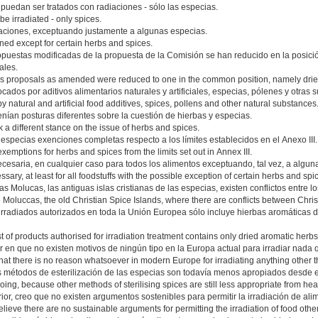
uedan ser tratados con radiaciones - sólo las especias.
e irradiated - only spices.
aciones, exceptuando justamente a algunas especias.
nned except for certain herbs and spices.
opuestas modificadas de la propuesta de la Comisión se han reducido en la posició
ales.
's proposals as amended were reduced to one in the common position, namely dried,
dos por aditivos alimentarios naturales y artificiales, especias, pólenes y otras s
 natural and artificial food additives, spices, pollens and other natural substances
ían posturas diferentes sobre la cuestión de hierbas y especias.
k a different stance on the issue of herbs and spices.
specias exenciones completas respecto a los límites establecidos en el Anexo III.
xemptions for herbs and spices from the limits set out in Annex III.
ecesaria, en cualquier caso para todos los alimentos exceptuando, tal vez, a algun
ssary, at least for all foodstuffs with the possible exception of certain herbs and spi
s Molucas, las antiguas islas cristianas de las especias, existen conflictos entre l
 Moluccas, the old Christian Spice Islands, where there are conflicts between Chri
os irradiados autorizados en toda la Unión Europea sólo incluye hierbas aromática
t of products authorised for irradiation treatment contains only dried aromatic her
ir en que no existen motivos de ningún tipo en la Europa actual para irradiar nada
that there is no reason whatsoever in modern Europe for irradiating anything other th
s métodos de esterilización de las especias son todavía menos apropiados desde el
ing, because other methods of sterilising spices are still less appropriate from hea
rior, creo que no existen argumentos sostenibles para permitir la irradiación de a
believe there are no sustainable arguments for permitting the irradiation of food othe