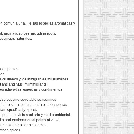
n común a una, i. e. las especias aromáticas y
 aromatic spices, including roots.
ustancias naturales.
.
as especias.
ces.
os cristianos y los inmigrantes musulmanes.
stians and Muslim immigrants.
s deshidratadas, especias y condimentos
bs, spices and vegetable seasonings.
 que no sean, concretamente, las especias.
an, specifically, spices.
 punto de vista sanitario y medioambiental.
lth and environmental points of view.
limentos que no sean especias.
r than spices.