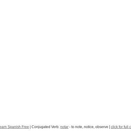
earn Spanish Free
| Conjugated Verb:
notar
- to note, notice, observe [
click for full