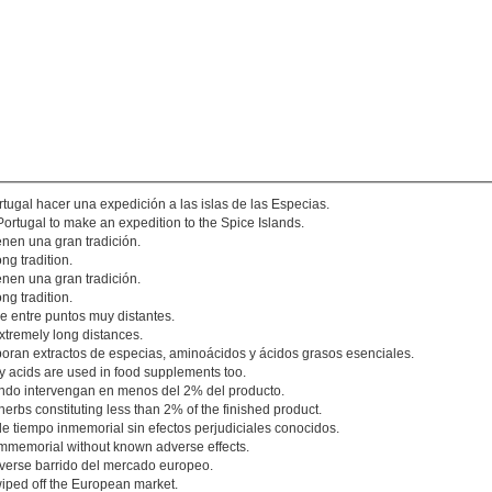
ugal hacer una expedición a las islas de las Especias.
Portugal to make an expedition to the Spice Islands.
enen una gran tradición.
ong tradition.
enen una gran tradición.
ong tradition.
e entre puntos muy distantes.
xtremely long distances.
oran extractos de especias, aminoácidos y ácidos grasos esenciales.
ty acids are used in food supplements too.
ndo intervengan en menos del 2% del producto.
herbs constituting less than 2% of the finished product.
e tiempo inmemorial sin efectos perjudiciales conocidos.
mmemorial without known adverse effects.
o verse barrido del mercado europeo.
iped off the European market.