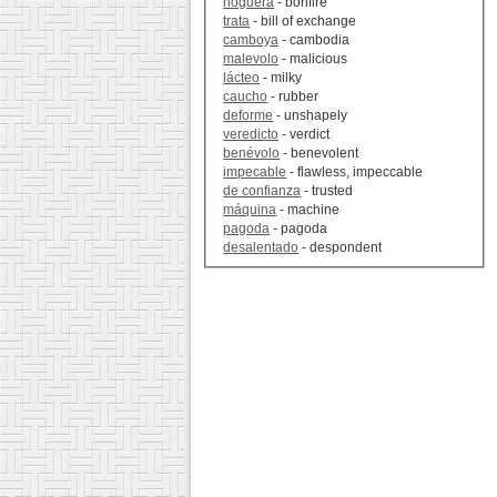
hoguera
- bonfire
trata
- bill of exchange
camboya
- cambodia
malevolo
- malicious
lácteo
- milky
caucho
- rubber
deforme
- unshapely
veredicto
- verdict
benévolo
- benevolent
impecable
- flawless, impeccable
de confianza
- trusted
máquina
- machine
pagoda
- pagoda
desalentado
- despondent