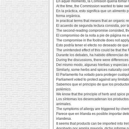
En aquel momento, la Comisión quería tomar m
At the time, the Commission wanted to take swif
En la práctica, esto significa que un aliment
forma orgánica.
In practical terms that means that an organic r
El acuerdo de segunda lectura consistía, por t
The second-reading compromise consisted, there
El compromiso de la nota a pie de página no 
The compromise in the footnote does not appl
Esto podría tener el efecto no deseado de que 
The unintended effect of this could be that th
Durante los debates, ha habido diferencias de 
During the discussions, there were differences 
Del mismo modo, algunas hierbas y especias c
Similarly, some herbs and spices naturally con
El Parlamento ha votado para proteger cualqui
Parliament voted to protect against any limitat
Sabemos que el principio de que los productor
polémico.
We know that the principle of herb and spice p
Los síntomas los desencadenan los productos quí
animales.
The symptoms of allergy are triggered by chemic
Parece que en Irlanda es posible importar de
irlandesa.
It seems that products can be imported into Ire
Aprobado por amplia mayoría, dicho informe pr