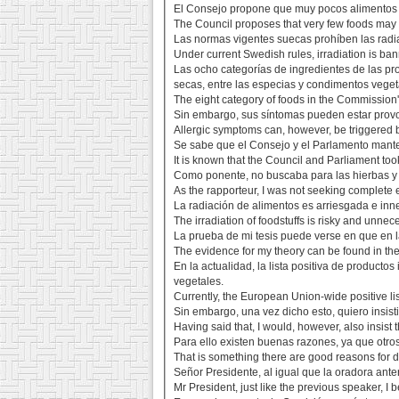
El Consejo propone que muy pocos alimentos p
The Council proposes that very few foods may b
Las normas vigentes suecas prohíben las radi
Under current Swedish rules, irradiation is ba
Las ocho categorías de ingredientes de las pr
secas, entre las especias y condimentos veget
The eight category of foods in the Commission
Sin embargo, sus síntomas pueden estar provoca
Allergic symptoms can, however, be triggered by
Se sabe que el Consejo y el Parlamento manten
It is known that the Council and Parliament too
Como ponente, no buscaba para las hierbas y e
As the rapporteur, I was not seeking complete e
La radiación de alimentos es arriesgada e inn
The irradiation of foodstuffs is risky and unnece
La prueba de mi tesis puede verse en que en la
The evidence for my theory can be found in the
En la actualidad, la lista positiva de product
vegetales.
Currently, the European Union-wide positive lis
Sin embargo, una vez dicho esto, quiero insist
Having said that, I would, however, also insist 
Para ello existen buenas razones, ya que otro
That is something there are good reasons for do
Señor Presidente, al igual que la oradora ante
Mr President, just like the previous speaker, I 