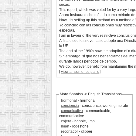
secas.
This report, which was voted for by a very large
Ahora instaura dicho método como método de co
Now it is setting up this method as a method of f
Yo coincido con las conclusiones muy restrict
especias.
I am in favour of the very restrictive conclusion
A finales de los noventa se adoptó una Direct
la UE.
The end of the 1990s saw the adoption of a dire
Sin embargo, sí que nos beneficiamos del mant
durante largos periodos de tiempo.
We do, however, benefit from maintaining the n
[
view all sentence pairs
]
More Spanish -> English Translations
hormonal
- hormonal
conciencia
- conscience, working morale
comunicativo
- communicable,
communicative
cojera
- hobble, limp
iman
- lodestone
recortador
- clipper