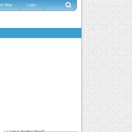
ite Map
Login
Lookup Another Word?