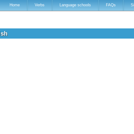
Home
Verbs
Language schools
FAQs
S
lish