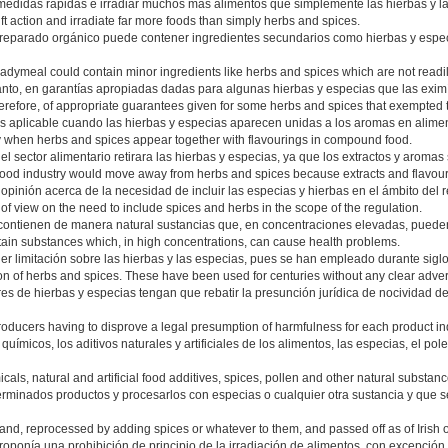
edidas rápidas e irradiar muchos más alimentos que simplemente las hierbas y la
t action and irradiate far more foods than simply herbs and spices.
o preparado orgánico puede contener ingredientes secundarios como hierbas y espe
eadymeal could contain minor ingredients like herbs and spices which are not readil
anto, en garantías apropiadas dadas para algunas hierbas y especias que las eximía
fore, of appropriate guarantees given for some herbs and spices that exempted the
es aplicable cuando las hierbas y especias aparecen unidas a los aromas en alim
y when herbs and spices appear together with flavourings in compound food.
el sector alimentario retirara las hierbas y especias, ya que los extractos y aroma
e food industry would move away from herbs and spices because extracts and flavou
opinión acerca de la necesidad de incluir las especias y hierbas en el ámbito del 
of view on the need to include spices and herbs in the scope of the regulation.
ontienen de manera natural sustancias que, en concentraciones elevadas, pueden
tain substances which, in high concentrations, can cause health problems.
er limitación sobre las hierbas y las especias, pues se han empleado durante siglo
ion of herbs and spices. These have been used for centuries without any clear adver
es de hierbas y especias tengan que rebatir la presunción jurídica de nocividad d
roducers having to disprove a legal presumption of harmfulness for each product ind
micos, los aditivos naturales y artificiales de los alimentos, las especias, el pole
als, natural and artificial food additives, spices, pollen and other natural substanc
terminados productos y procesarlos con especias o cualquier otra sustancia y que
land, reprocessed by adding spices or whatever to them, and passed off as of Irish o
oponía una prohibición de principio de la irradiación de alimentos, con excepción 