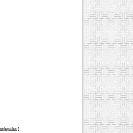
 conjugation
]