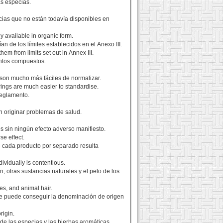
s especias.
cias que no están todavía disponibles en
y available in organic form.
n de los límites establecidos en el Anexo III.
m from limits set out in Annex III.
entos compuestos.
s son mucho más fáciles de normalizar.
rings are much easier to standardise.
reglamento.
 originar problemas de salud.
s sin ningún efecto adverso manifiesto.
se effect.
e cada producto por separado resulta
ividually is contentious.
n, otras sustancias naturales y el pelo de los
es, and animal hair.
 se puede conseguir la denominación de origen
rigin.
de las especias y las hierbas aromáticas