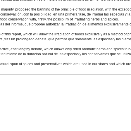
 majority, proposed the banning of the principle of food irradiation, with the except
nservación, con la posibilidad, en una primera fase, de irradiar las especias y la
ood conservation with, firstly, the possibility of irradiating herbs and spices.
ivas del informe, que propone autorizar la irradiación de alimentos exclusivament
s of this report, which will allow the irradiation of foods exclusively as a method of p
iva, tras un prolongado debate, que permite que solamente las especias y las hier
ctive, after lengthy debate, which allows only dried aromatic herbs and spices to be
enimiento de la duración natural de las especias y los conservantes que se utiliz
atural span of spices and preservatives which are used in our stores and which are 