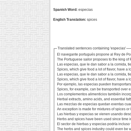
Spanish Word:
especias
English Translation:
spices
Translated sentences containing 'especias'
El navegante portugués propone al Rey de Port
The Portuguese sailor proposes to the king of 
Las especias, que le dan sabor a la comida, ti
Spices, which give food a lot of flavor, have a l
Las especias, que le dan sabor a la comida, ti
Spices, which give food a lot of flavor, have a l
Por ejemplo, las especias pueden transportars
Spices, for example, can be transported over e
Los complementos alimenticios también incorp
Herbal extracts, amino acids, and essential fat
Las mezclas de especias quedan exentas cua
An exception is made for mixtures of spices or 
Las hierbas y especias se vienen usando desd
Herbs and spices have been used since time i
El sector de hierbas y especias podría inclus
The herbs and spices industry could even be w