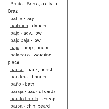
Bahía
- Bahia, a city in
Brazil
bahía
- bay
bailarina
- dancer
bajo
- adv., low
bajo,baja
- low
bajo
- prep., under
balneario
- watering
place
banco
- bank; bench
bandera
- banner
baño
- bath
baraja
- pack of cards
barato,barata
- cheap
barba
- chin; beard