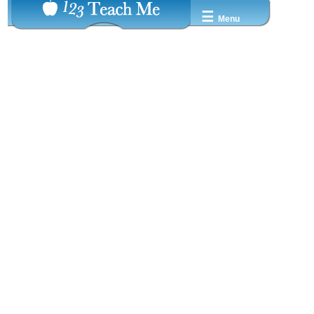
☰
Menu