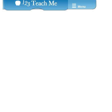
☰
Menu