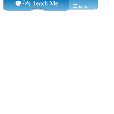
☰
Menu