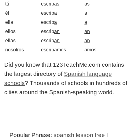
tú
escrib
as
as
él
............
escrib
a
.............
a
ella
escrib
a
a
ellos
escrib
an
an
ellas
escrib
an
an
nosotros
escrib
amos
amos
Did you know that 123TeachMe.com contains
the largest directory of
Spanish language
schools
? Thousands of schools in hundreds of
cities around the Spanish-speaking world.
Popular Phrase:
spanish lesson free
|