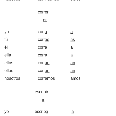
.........
correr
.........
.........
.....
er
.........
yo
corr
a
a
tú
corr
as
as
él
.........
corr
a
.........
a
ella
corr
a
a
ellos
corr
an
an
ellas
corr
an
an
nosotros
corr
amos
amos
.........
escribir
.........
.........
.......
ir
.........
yo
escrib
a
a