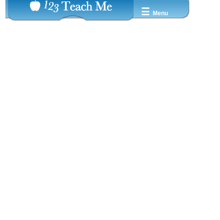
☰
Menu