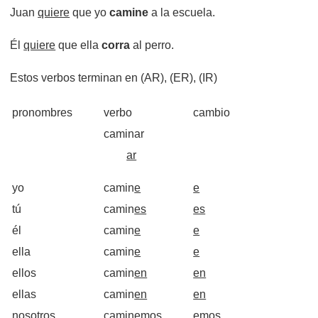
Juan
quiere
que yo
camine
a la escuela.
Él
quiere
que ella
corra
al perro.
Estos verbos terminan en (AR), (ER), (IR)
pronombres
verbo
cambio
..
caminar
.........
..
........
ar
.........
yo
camin
e
e
tú
camin
es
es
.........
.........
él
camin
e
e
ella
camin
e
e
ellos
camin
en
en
ellas
camin
en
en
nosotros
camin
emos
emos