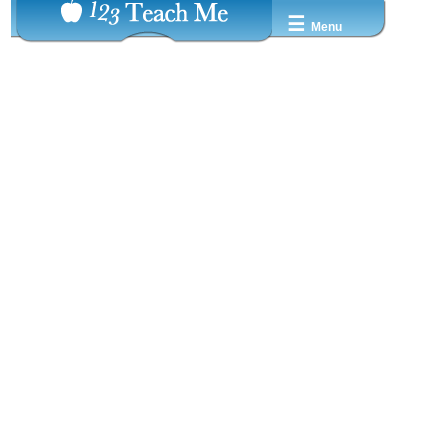
☰
Menu