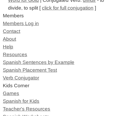
Word for Gold
| Conjugated Verb:
dividir
- to
divide, to split [
click for full conjugation
]
Members
Members Log in
Contact
About
Help
Resources
Spanish Sentences by Example
Spanish Placement Test
Verb Conjugator
Kids Corner
Games
Spanish for Kids
Teacher's Resources