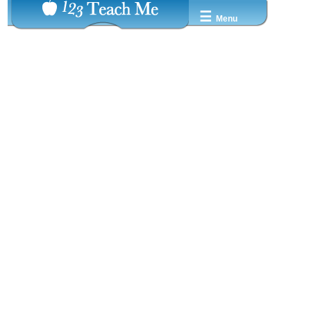
☰
Menu