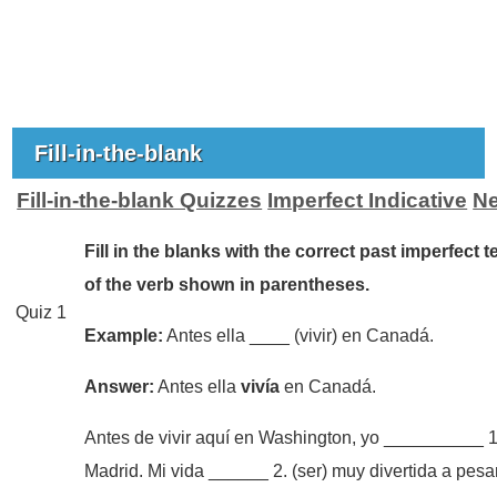
Fill-in-the-blank
Fill-in-the-blank Quizzes
Imperfect Indicative
Ne
Fill in the blanks with the correct past imperfect 
of the verb shown in parentheses.
Quiz 1
Example:
Antes ella ____ (vivir) en Canadá.
Answer:
Antes ella
vivía
en Canadá.
Antes de vivir aquí en Washington, yo __________ 1. 
Madrid. Mi vida ______ 2. (ser) muy divertida a pesa